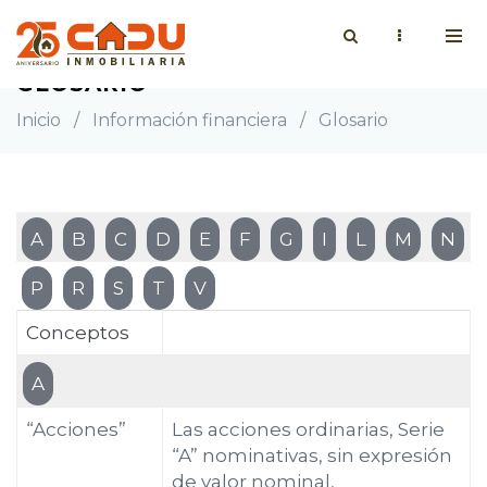
GLOSARIO
Inicio
/
Información financiera
/
Glosario
A
B
C
D
E
F
G
I
L
M
N
P
R
S
T
V
Conceptos
A
“Acciones”
Las acciones ordinarias, Serie
“A” nominativas, sin expresión
de valor nominal,